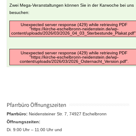
Zwei Mega-Veranstaltungen können Sie in der Karwoche bei uns
besuchen:
Unexpected server response (429) while retrieving PDF
"https://kirche-eschelbronn-neidenstein.de/wp-
content/uploads/2026/03/2026_04_03_Sterbestunde_Plakat.pdf"
Unexpected server response (429) while retrieving PDF
"https://kirche-eschelbronn-neidenstein.de/wp-
content/uploads/2026/03/2026_Osternacht_Version.pdf".
Pfarrbüro Öffnungszeiten
Pfarrbüro:
Neidensteiner Str. 7, 74927 Eschelbronn
Öffnungszeiten:
Di. 9:00 Uhr – 11:00 Uhr und