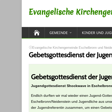
Evangelische Kirchenge
GEMEINDE
KINDER UND JU
Evangelische Kirchengemeinde Eschelbronn und Neide
Gebetsgottesdienst der Juge
Gebetsgottesdienst der Jug
Jugendgottesdienst Shockwave in Eschelbronn
Endlich durften wir mal wieder einen Jugend-Gotte
Eschelbronn/Neidenstein und Jugendliche aus unse
der Jugendreferentin zusammen, um einen Gebetsgo