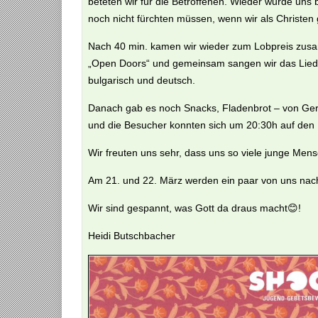
beteten wir für die Betroffenen. Wieder wurde uns b
noch nicht fürchten müssen, wenn wir als Christe
Nach 40 min. kamen wir wieder zum Lobpreis zusam
„Open Doors“ und gemeinsam sangen wir das Lied „
bulgarisch und deutsch.
Danach gab es noch Snacks, Fladenbrot – von Ger
und die Besucher konnten sich um 20:30h auf de
Wir freuten uns sehr, dass uns so viele junge Me
Am 21. und 22. März werden ein paar von uns nach
Wir sind gespannt, was Gott da draus macht😊!
Heidi Butschbacher