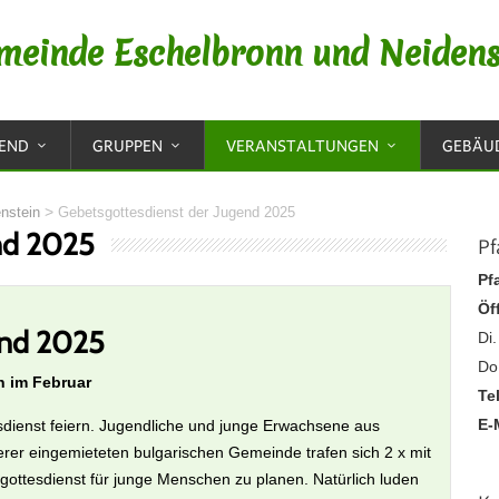
meinde Eschelbronn und Neidens
GEND
GRUPPEN
VERANSTALTUNGEN
GEBÄU
>
nstein
Gebetsgottesdienst der Jugend 2025
nd 2025
Pf
Pf
Öf
end 2025
Di
Do
 im Februar
Te
E-
sdienst feiern. Jugendliche und junge Erwachsene aus
rer eingemieteten bulgarischen Gemeinde trafen sich 2 x mit
ttesdienst für junge Menschen zu planen. Natürlich luden