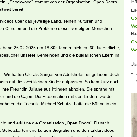
Ka
it ein. „Shockwave“ stammt von der Organisation „Open Doors“
ltweit bereit.
Es
Go
videos über das jeweilige Land, seinen Kulturen und
Wo
on Christen und die Probleme dieser verfolgten Menschen
Ne
Go
chabend 26.02.2025 um 18:30h fanden sich ca. 60 Jugendliche,
Wo
ebesucher unserer Gemeinden und die bulgarischen Eltern im
Ja
. Wir hatten Ole als Sänger von Adelshofen eingeladen, doch
heim auf die zwei kleinen Kinder aufpassen. So kam kurz doch
e ihre Freundin Juliane aus Ittlingen abholen. Sie sprang mit
vier und die Cajon. Die Präsentation mit den Liedern wurde
rnahmen die Technik. Michael Schutza hatte die Bühne in ein
cht und erklärte die Organisation „Open Doors“. Danach
it Gebetskarten und kurzen Biografien und den Erklärvideos