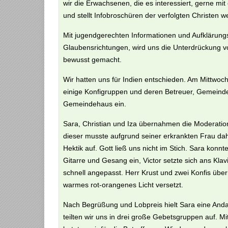
wir die Erwachsenen, die es interessiert, gerne m
und stellt Infobroschüren der verfolgten Christen we
Mit jugendgerechten Informationen und Aufklärungs
Glaubensrichtungen, wird uns die Unterdrückung v
bewusst gemacht.
Wir hatten uns für Indien entschieden. Am Mittwo
einige Konfigruppen und deren Betreuer, Gemeind
Gemeindehaus ein.
Sara, Christian und Iza übernahmen die Moderation
dieser musste aufgrund seiner erkrankten Frau da
Hektik auf. Gott ließ uns nicht im Stich. Sara konnt
Gitarre und Gesang ein, Victor setzte sich ans Kla
schnell angepasst. Herr Krust und zwei Konfis übe
warmes rot-orangenes Licht versetzt.
Nach Begrüßung und Lobpreis hielt Sara eine Anda
teilten wir uns in drei große Gebetsgruppen auf. M