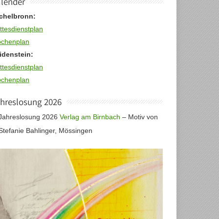
lender
chelbronn:
ttesdienstplan
chenplan
idenstein:
ttesdienstplan
chenplan
hreslosung 2026
Jahreslosung 2026
Verlag am Birnbach
– Motiv von
Stefanie Bahlinger, Mössingen