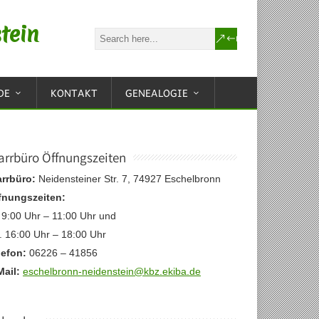
tein
DE
KONTAKT
GENEALOGIE
arrbüro Öffnungszeiten
arrbüro:
Neidensteiner Str. 7, 74927 Eschelbronn
fnungszeiten:
. 9:00 Uhr – 11:00 Uhr und
. 16:00 Uhr – 18:00 Uhr
lefon:
06226 – 41856
Mail:
eschelbronn-neidenstein@kbz.ekiba.de