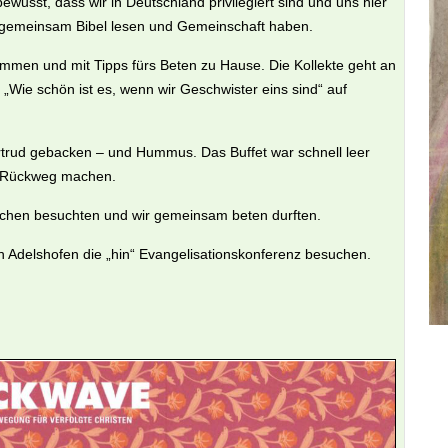
ewusst, dass wir in Deutschland privilegiert sind und uns hier
n gemeinsam Bibel lesen und Gemeinschaft haben.
men und mit Tipps fürs Beten zu Hause. Die Kollekte geht an
Wie schön ist es, wenn wir Geschwister eins sind“ auf
trud gebacken – und Hummus. Das Buffet war schnell leer
n Rückweg machen.
nschen besuchten und wir gemeinsam beten durften.
 Adelshofen die „hin“ Evangelisationskonferenz besuchen.